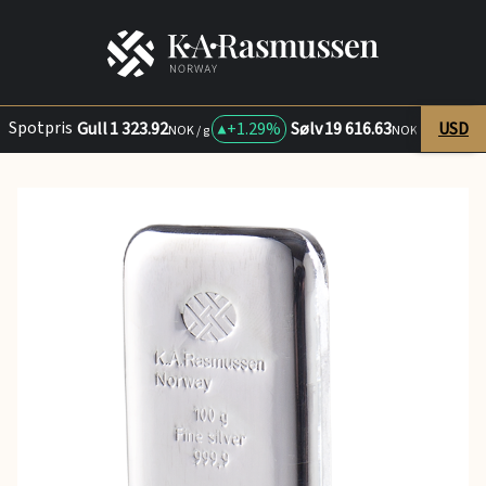
Spotpris
Gull
1 323.92
+
1.29%
Sølv
19 616.63
USD
+
3.
NOK / g
NOK / kg