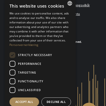
This website uses cookies
Policyer
Personvernerklæring
Forretningsvilkår
We use cookies to personalise content, ads
Angreskjema
Om oss
Metallkonto
NORWEGIAN
and to analyse our traffic. We also share
information about your use of our site with
FINNISH
our advertising and analytics partners who
may combine it with other information that
ENGLISH
you’ve provided to them or that they’ve
SWEDISH
collected from your use of their services.
© 2020-2026 K.A.Rasmussen. All rights reserved.
Personvernerklæring
STRICTLY NECESSARY
PERFORMANCE
TARGETING
FUNCTIONALITY
UNCLASSIFIED
ACCEPT ALL
DECLINE ALL